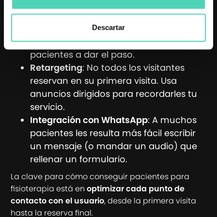
ellas genera más reservas.
Ofertas y descuentos
: Un incentivo,
como una primera sesión con
Descartar
descuento, puede animar a más
pacientes a dar el paso.
Retargeting
: No todos los visitantes
reservan en su primera visita. Usa
anuncios dirigidos para recordarles tu
servicio.
Integración con WhatsApp
: A muchos
pacientes les resulta más fácil escribir
un mensaje (o mandar un audio) que
rellenar un formulario.
La clave para cómo conseguir pacientes para
fisioterapia está en
optimizar cada punto de
contacto con el usuario
, desde la primera visita
hasta la reserva final.