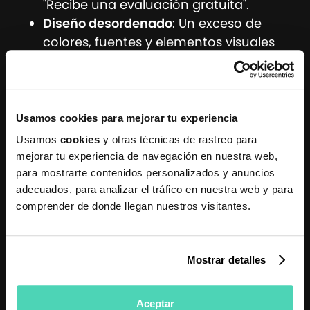
"Recibe una evaluación gratuita".
Diseño desordenado
: Un exceso de
colores, fuentes y elementos visuales
solo confunde. Mantenlo simple y claro.
Evitar estos errores hará que tu página sea más
efectiva a la hora de convertir visitas en reservas
Usamos cookies para mejorar tu experiencia
reales.
Usamos
cookies
y otras técnicas de rastreo para
Cómo mejorar la
mejorar tu experiencia de navegación en nuestra web,
para mostrarte contenidos personalizados y anuncios
captación de pacientes
adecuados, para analizar el tráfico en nuestra web y para
comprender de donde llegan nuestros visitantes.
Si ya tienes una landing page, pero no estás
obteniendo los resultados que esperas, hay varias
estrategias que pueden potenciar la conversión:
Mostrar detalles
A/B Testing
: Prueba con diferentes
versiones de tu página para ver cuál de
Aceptar