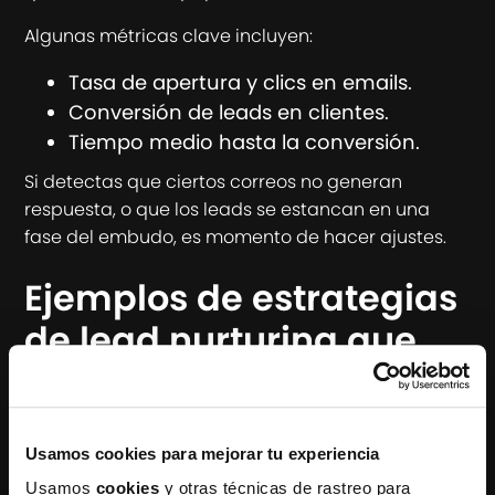
Algunas métricas clave incluyen:
Tasa de apertura y clics en emails.
Conversión de leads en clientes.
Tiempo medio hasta la conversión.
Si detectas que ciertos correos no generan
respuesta, o que los leads se estancan en una
fase del embudo, es momento de hacer ajustes.
Ejemplos de estrategias
de lead nurturing que
generan más ventas
En Generator Landing hemos implementado
estrategias de lead nurturing efectivas
para
Usamos cookies para mejorar tu experiencia
nuestros clientes, logrando
aumentos del 30% en
Usamos
cookies
y otras técnicas de rastreo para