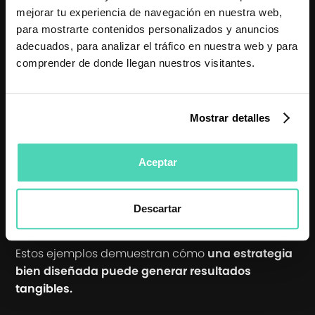
las tasas de conversión
en algunos casos.
mejorar tu experiencia de navegación en nuestra web,
para mostrarte contenidos personalizados y anuncios
Uno de nuestros clientes en el sector SaaS
adecuados, para analizar el tráfico en nuestra web y para
implementó un flujo automatizado con lead
comprender de donde llegan nuestros visitantes.
scoring y contenido segmentado por industria. En
tres meses, la cantidad de leads cualificados
listos para ventas aumentó en un 40%, reduciendo
Mostrar detalles
el ciclo de compra en un 25%.
Otro caso fue una empresa de ecommerce que
Aceptar
utilizó la automatización para recuperar carritos
abandonados con contenido personalizado según
el producto visto. La tasa de recuperación
Descartar
aumentó un 15% en el primer trimestre.
Estos ejemplos demuestran cómo
una estrategia
bien diseñada puede generar resultados
tangibles.