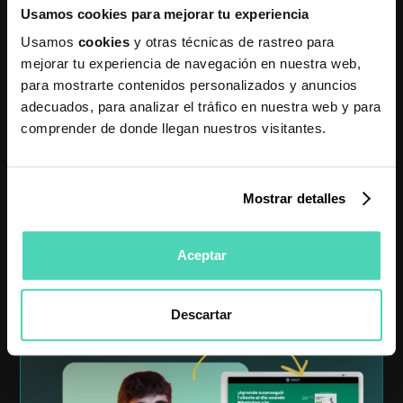
Usamos cookies para mejorar tu experiencia
Automatización, etc)
Usamos
cookies
y otras técnicas de rastreo para
mejorar tu experiencia de navegación en nuestra web,
para mostrarte contenidos personalizados y anuncios
Entrenamiento gratuito
¿Todavía no has visto
adecuados, para analizar el tráfico en nuestra web y para
comprender de donde llegan nuestros visitantes.
nuestro entrenamiento
para conseguir
1 cliente al
día usando WhatsApp?
Mostrar detalles
AHORA GRATIS
ANTES 50€
Aceptar
Ver entrenamiento
Descartar
Disponible por tiempo limitado