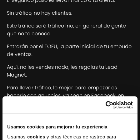
El segundo paso es llevar tráfico a tu oferta.
Sin tráfico, no hay clientes.
Este tráfico será tráfico frío, en general de gente
que no te conoce.
Entrarán por el TOFU, la parte inicial de tu embudo
de ventas.
Aquí, no les vendes nada, les regalas tu Lead
Magnet.
Para llevar tráfico, lo mejor para empezar es
hacerlo con anuncios, ya sean en Facebook, en
Instagram o en cualquier otra red social.
Esto te lo explicamos, por supuesto,
cuando
entras en Generator
, para que lo puedas hacer
Usamos cookies para mejorar tu experiencia
aunque no lo hayas hecho nunca.
Usamos
cookies
y otras técnicas de rastreo para