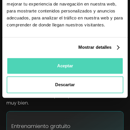
mejorar tu experiencia de navegación en nuestra web,
Paso #3 para crear un
para mostrarte contenidos personalizados y anuncios
adecuados, para analizar el tráfico en nuestra web y para
Funnel. Haz tu oferta de
comprender de donde llegan nuestros visitantes.
venta
Una vez el tráfico ha consumido tu Lead Magnet,
Mostrar detalles
llega el momento de hacer la oferta.
Aquí, la gente ya te conocerá, y podrá decidir si le
Aceptar
interesa lo que ofreces o no.
¿Qué te parece este funnel?
Descartar
Es un funnel sencillo, pero que nos ha funcionado
muy bien.
Entrenamiento gratuito