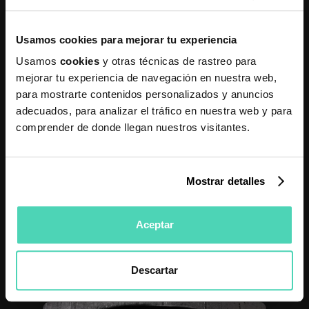
No le intento vender algo diferente, simplemente
le ofrezco una mejor versión de lo mismo.
Usamos cookies para mejorar tu experiencia
Y eso es un upsell.
Usamos
cookies
y otras técnicas de rastreo para
mejorar tu experiencia de navegación en nuestra web,
{{cta}}
para mostrarte contenidos personalizados y anuncios
adecuados, para analizar el tráfico en nuestra web y para
comprender de donde llegan nuestros visitantes.
Claves para que tu
Upsell tenga éxito
Mostrar detalles
¿Qué hacer para que realmente funcione lo que
ofrezcas a tus clientes como upsell?
Aceptar
No todo vale.
Descartar